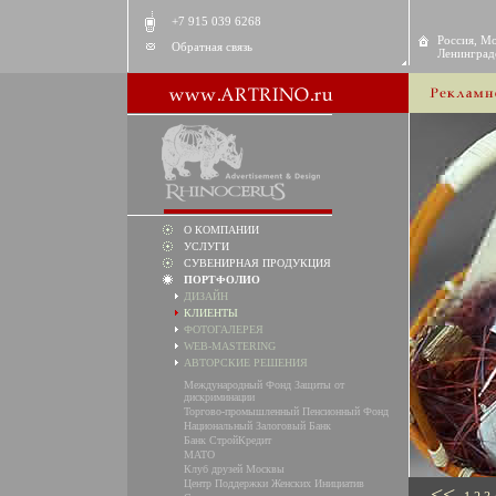
+7 915 039 6268
Россия, Мо
Обратная связь
Ленинградс
О КОМПАНИИ
УСЛУГИ
СУВЕНИРНАЯ ПРОДУКЦИЯ
ПОРТФОЛИО
ДИЗАЙН
КЛИЕНТЫ
ФОТОГАЛЕРЕЯ
WEB-MASTERING
АВТОРСКИЕ РЕШЕНИЯ
Международный Фонд Защиты от
дискриминации
Торгово-промышленный Пенсионный Фонд
Национальный Залоговый Банк
Банк СтройКредит
MATO
Клуб друзей Москвы
Центр Поддержки Женских Инициатив
<<