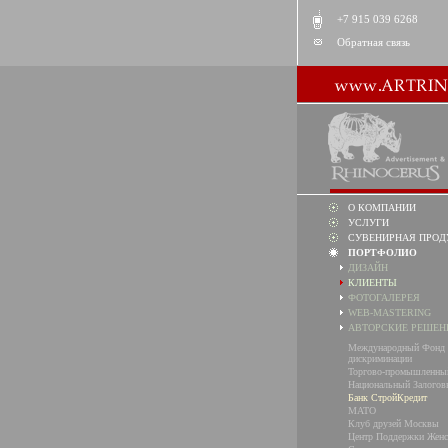
+7 915 039 6268
Обратная связь
О КОМПАНИИ
УСЛУГИ
СУВЕНИРНАЯ ПРОД
ПОРТФОЛИО
ДИЗАЙН
КЛИЕНТЫ
ФОТОГАЛЕРЕЯ
WEB-MASTERING
АВТОРСКИЕ РЕШЕН
Международный Фонд 
дискриминации
Торгово-промышленны
Национальный Залогов
Банк СтройКредит
MATO
Клуб друзей Москвы
Центр Поддержки Женс