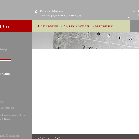
Россия, Москва,
©
Ленинградский проспект, д. 80
УКЦИЯ
ИЯ
Защиты от
й Пенсионный Фонд
ый Банк
ких Инициатив
<<
>>