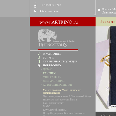
+7 915 039 6268
Россия, Мо
Обратная связь
Ленинградс
О КОМПАНИИ
УСЛУГИ
СУВЕНИРНАЯ ПРОДУКЦИЯ
ПОРТФОЛИО
ДИЗАЙН
КЛИЕНТЫ
ФОТОГАЛЕРЕЯ
WEB-MASTERING
АВТОРСКИЕ РЕШЕНИЯ
Международный Фонд Защиты от
дискриминации
Торгово-промышленный Пенсионный Фонд
Национальный Залоговый Банк
Банк СтройКредит
MATO
Клуб друзей Москвы
Центр Поддержки Женских Инициатив
<<