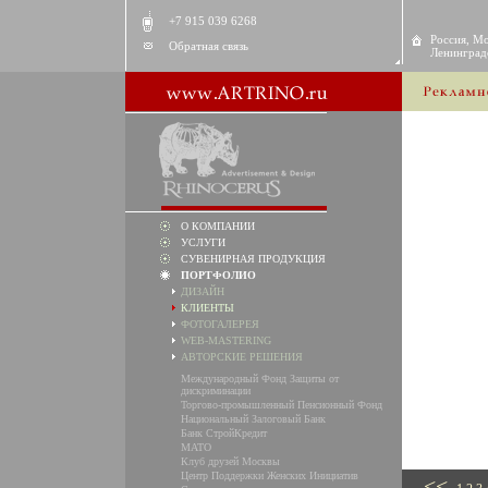
+7 915 039 6268
Россия, Мо
Обратная связь
Ленинградс
О КОМПАНИИ
УСЛУГИ
СУВЕНИРНАЯ ПРОДУКЦИЯ
ПОРТФОЛИО
ДИЗАЙН
КЛИЕНТЫ
ФОТОГАЛЕРЕЯ
WEB-MASTERING
АВТОРСКИЕ РЕШЕНИЯ
Международный Фонд Защиты от
дискриминации
Торгово-промышленный Пенсионный Фонд
Национальный Залоговый Банк
Банк СтройКредит
MATO
Клуб друзей Москвы
Центр Поддержки Женских Инициатив
<<