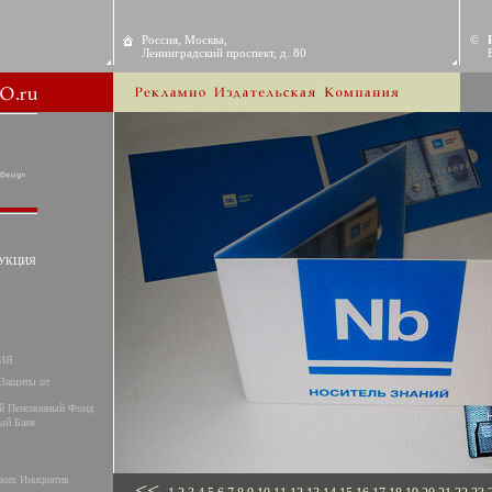
Россия, Москва,
©
Ленинградский проспект, д. 80
УКЦИЯ
ИЯ
Защиты от
й Пенсионный Фонд
ый Банк
ких Инициатив
<<