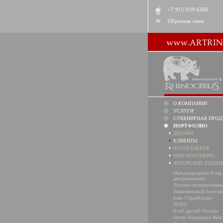
+7 915 039 6268
Обратная связь
О КОМПАНИИ
УСЛУГИ
СУВЕНИРНАЯ ПРОД
ПОРТФОЛИО
ДИЗАЙН
КЛИЕНТЫ
ФОТОГАЛЕРЕЯ
WEB-MASTERING
АВТОРСКИЕ РЕШЕН
Международный Фонд 
дискриминации
Торгово-промышленны
Национальный Залогов
Банк СтройКредит
MATO
Клуб друзей Москвы
Центр Поддержки Женс