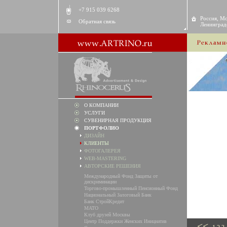
+7 915 039 6268
Россия, Мо
Обратная связь
Ленинградс
О КОМПАНИИ
УСЛУГИ
СУВЕНИРНАЯ ПРОДУКЦИЯ
ПОРТФОЛИО
ДИЗАЙН
КЛИЕНТЫ
ФОТОГАЛЕРЕЯ
WEB-MASTERING
АВТОРСКИЕ РЕШЕНИЯ
Международный Фонд Защиты от
дискриминации
Торгово-промышленный Пенсионный Фонд
Национальный Залоговый Банк
Банк СтройКредит
MATO
Клуб друзей Москвы
Центр Поддержки Женских Инициатив
<<