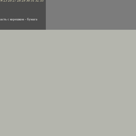
24
25
26
27
28
29
30
31
32
33
асть с корешком - бумага