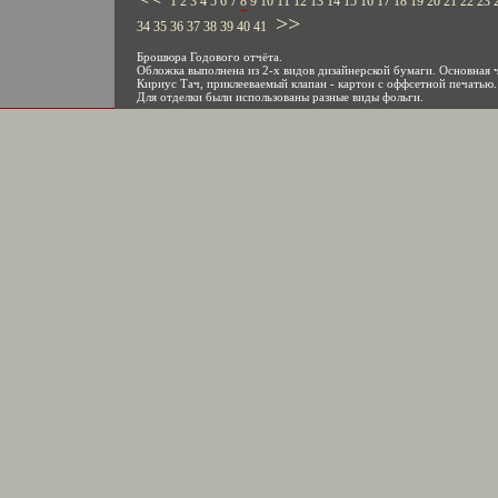
1
2
3
4
5
6
7
8
9
10
11
12
13
14
15
16
17
18
19
20
21
22
23
>>
34
35
36
37
38
39
40
41
Брошюра Годового отчёта.
Обложка выполнена из 2-х видов дизайнерской бумаги. Основная ч
Кириус Тач, приклееваемый клапан - картон с оффсетной печатью.
Для отделки были использованы разные виды фольги.