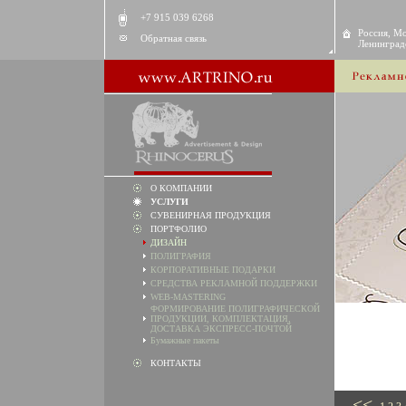
+7 915 039 6268
Россия, Мо
Обратная связь
Ленинградс
О КОМПАНИИ
УСЛУГИ
СУВЕНИРНАЯ ПРОДУКЦИЯ
ПОРТФОЛИО
ДИЗАЙН
ПОЛИГРАФИЯ
КОРПОРАТИВНЫЕ ПОДАРКИ
СРЕДСТВА РЕКЛАМНОЙ ПОДДЕРЖКИ
WEB-MASTERING
ФОРМИРОВАНИЕ ПОЛИГРАФИЧЕСКОЙ
ПРОДУКЦИИ, КОМПЛЕКТАЦИЯ,
ДОСТАВКА ЭКСПРЕСС-ПОЧТОЙ
Бумажные пакеты
КОНТАКТЫ
<<