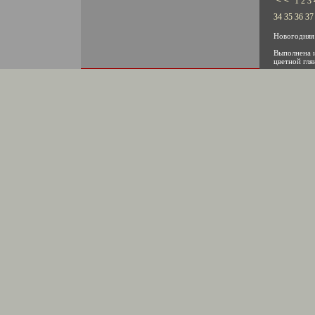
1
2
3
34
35
36
37
Новогодня
Выполнена и
цветной гля