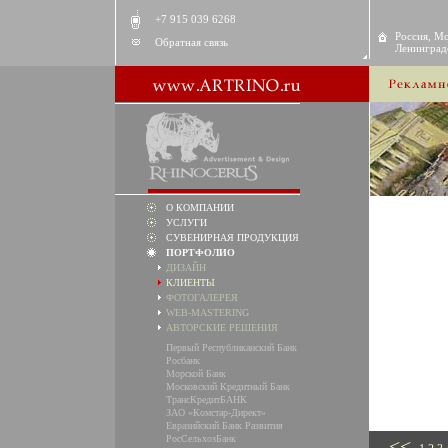
+7 915 039 6268
Россия, Мо
Обратная связь
Ленинградс
О КОМПАНИИ
УСЛУГИ
СУВЕНИРНАЯ ПРОДУКЦИЯ
ПОРТФОЛИО
ДИЗАЙН
КЛИЕНТЫ
ФОТОГАЛЕРЕЯ
WEB-MASTERING
АВТОРСКИЕ РЕШЕНИЯ
Первый Республиканский Банк
Росбанк
Морской Банк
Московский Кредитный Банк
ТрансКредитБАНК
ЗАО «Комстар-Директ»
Евразийский Банк Развития
РосСельхозБанк
<<