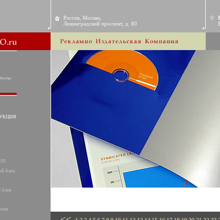
Россия, Москва,
©
Ленинградский проспект, д. 80
УКЦИЯ
ИЯ
ий Банк
 Банк
ития
<<