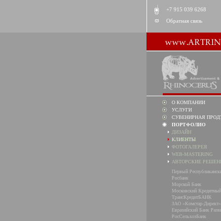
+7 915 039 6268
Обратная связь
О КОМПАНИИ
УСЛУГИ
СУВЕНИРНАЯ ПРОД
ПОРТФОЛИО
ДИЗАЙН
КЛИЕНТЫ
ФОТОГАЛЕРЕЯ
WEB-MASTERING
АВТОРСКИЕ РЕШЕН
Первый Республиканск
Росбанк
Морской Банк
Московский Кредитный
ТрансКредитБАНК
ЗАО «Комстар-Директ»
Евразийский Банк Разв
РосСельхозБанк