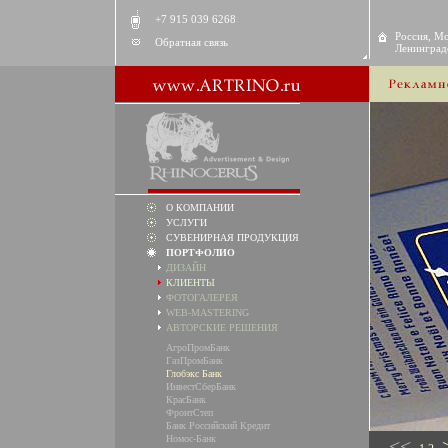
+7 915 039 6268
Россия, Мо
Обратная связь
Ленинградс
О КОМПАНИИ
УСЛУГИ
СУВЕНИРНАЯ ПРОДУКЦИЯ
ПОРТФОЛИО
ДИЗАЙН
КЛИЕНТЫ
ФОТОГАЛЕРЕЯ
WEB-MASTERING
АВТОРСКИЕ РЕШЕНИЯ
АгроПромБанк
ГазПромБанк
Глобэкс Банк
ИнвестСберБанк
КрасБанк
ФронтСтеп
Банк Российский Кредит
Номос-Банк
<<