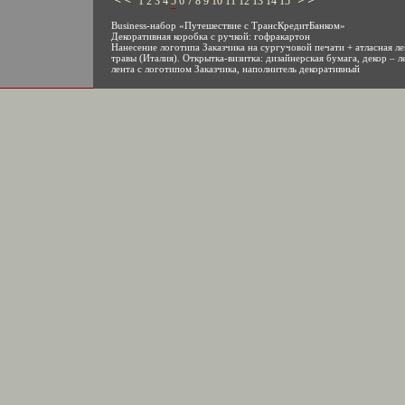
1
2
3
4
5
6
7
8
9
10
11
12
13
14
15
Business-набор «Путешествие с ТрансКредитБанком»
Декоративная коробка с ручкой: гофракартон
Нанесение логотипа Заказчика на сургучовой печати + атласная ле
травы (Италия). Открытка-визитка: дизайнерская бумага, декор – л
лента с логотипом Заказчика, наполнитель декоративный