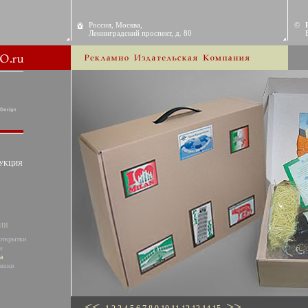
Россия, Москва,
©
Ленинградский проспект, д. 80
УКЦИЯ
ИЯ
открытки
и
а
эшки
<<
>>