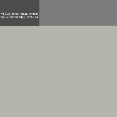
нта Сыр, паста, масло, пряные
ента. Декорирование: атласная