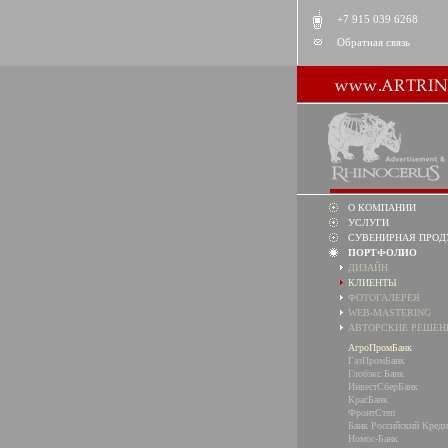
+7 915 039 6268
Обратная связь
О КОМПАНИИ
УСЛУГИ
СУВЕНИРНАЯ ПРОД
ПОРТФОЛИО
ДИЗАЙН
КЛИЕНТЫ
ФОТОГАЛЕРЕЯ
WEB-MASTERING
АВТОРСКИЕ РЕШЕН
АгроПромБанк
ГазПромБанк
Глобэкс Банк
ИнвестСберБанк
КрасБанк
ФронтСтеп
Банк Российский Креди
Номос-Банк